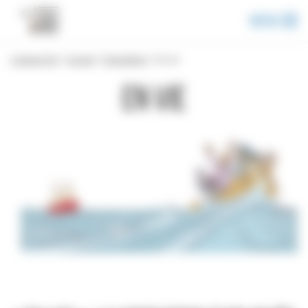
Panneau de gestion des cookies
Menu
L'espace Pro
>
Accueil
>
Expositions
>
En vie
En vie