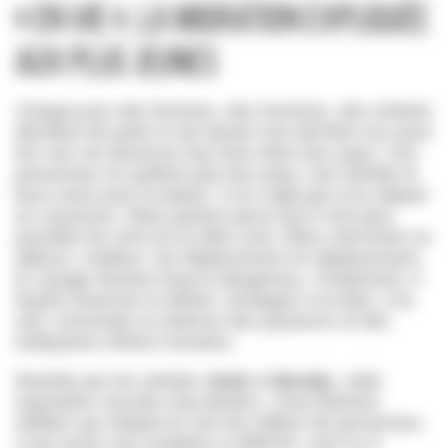
« En vie », la migration expliquée
aux plus jeunes
Chaque jour des femmes, des hommes, des enfants
décident de partir et de laisser tout derrière eux pour
fuir une vie devenue trop dure dans leur pays. Ces
personnes ne quittent pas leur pays, leur famille et
leurs amis pour le plaisir. Il ne s’agit pas d’un départ
en vacances. Elles partent parce qu’il n’est plus
possible de vivre là où elles sont. Elles cherchent un
ailleurs, meilleur. De déplacement en déplacement,
le voyage devient long et dangereux. Finalement, il
faudra traverser le désert, échapper à la faim, à la
soif, surmonter la violence des passeurs et des
trafiquants d’êtres humains.
Illustrée par les artistes
Joub
et
Nicoby
, cette
exposition raconte cinq destins. Cinq histoires
mêlées qui relatent le sort de milliers de personnes.
C’est aussi une invitation à réfléchir, seul ou à