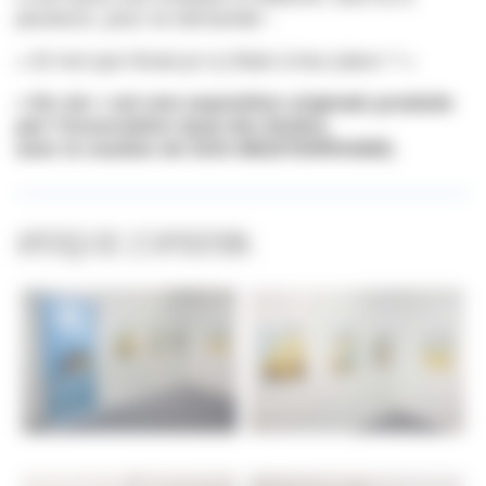
plusieurs, pour se demander :
«
Et moi que ferais-je si j’étais à leur place ?
»
« En vie » est une exposition originale produite
par l’Association Quai des Bulles,
avec le soutien de SOS MEDITERRANEE.
Aperçu de l’exposition :