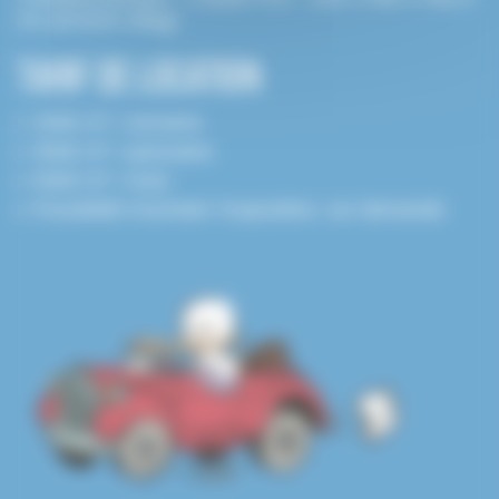
cm (environ 20kg)
TARIF DE location
200€ HT / semaine
300€ HT / quinzaine
500€ HT / mois
Possibilité d’acheter l’exposition, sur demande